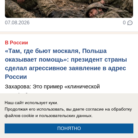
07.08.2026
0
В России
«Там, где бьют москаля, Польша
оказывает помощь»: президент страны
сделал агрессивное заявление в адрес
России
Захарова: Это пример «клинической
русофобии», которая «влияет на когнитивные
Наш сайт использует куки.
способности».
Продолжая его использовать, вы даете согласие на обработку
файлов cookie
и пользовательских данных.
ПОНЯТНО