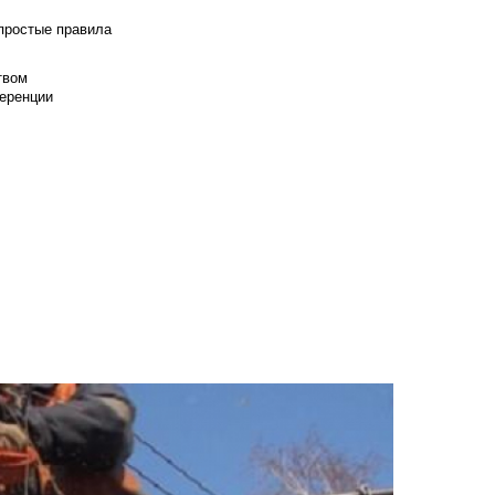
 простые правила
твом
еренции