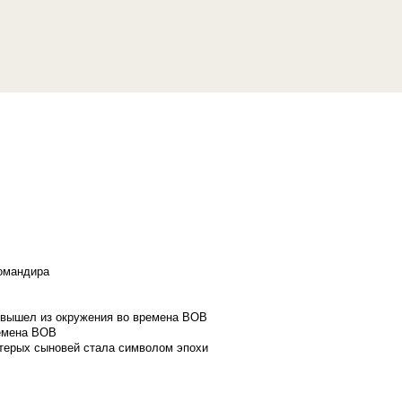
командира
и вышел из окружения во времена ВОВ
ремена ВОВ
стерых сыновей стала символом эпохи