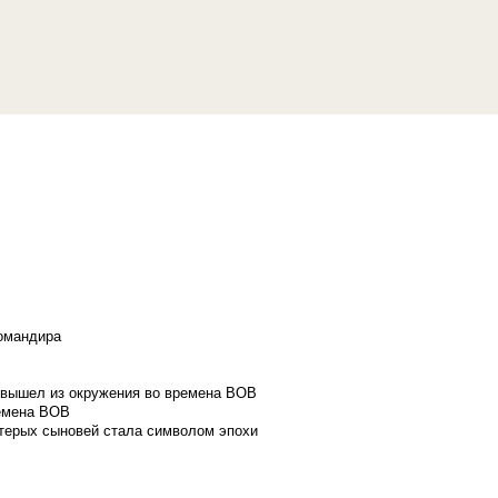
командира
и вышел из окружения во времена ВОВ
ремена ВОВ
стерых сыновей стала символом эпохи