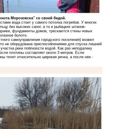
кнота Морозовска" со своей бедой.
тами вода стоит у самого потолка погребов. У многих
ьцу без высоких сапог, а то и рыбацких штанов-
радники, фундаменты домов, трескаются стены новых
ролазное болото.
стного самоуправления городского поселения) возвел
-то не оборудована приспособлениями для спуска лишней
участка реки поблизости водой. Как раз неподалеку
осле плотины составляет около 3 метров. Если
ины течет относительно широкая речка, а после нее -