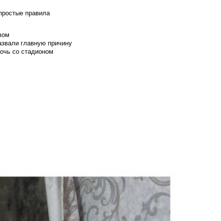
 простые правила
вом
азвали главную причину
мочь со стадионом