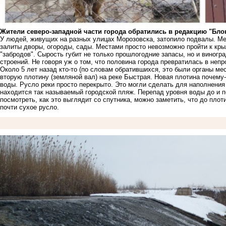
Жители северо-западной части города обратились в редакцию "Бло
У людей, живущих на разных улицах Морозовска, затопило подвалы. Мес
залиты дворы, огороды, сады. Местами просто невозможно пройти к крыл
"забродов". Сырость губит не только прошлогодние запасы, но и виног
строений. Не говоря уж о том, что половина города превратилась в неп
Около 5 лет назад кто-то (по словам обратившихся, это были органы ме
вторую плотину (земляной вал) на реке Быстрая. Новая плотина почему
воды. Русло реки просто перекрыто. Это могли сделать для наполнения 
находится так называемый городской пляж. Перепад уровня воды до и п
посмотреть, как это выглядит со спутника, можно заметить, что до плот
почти сухое русло.