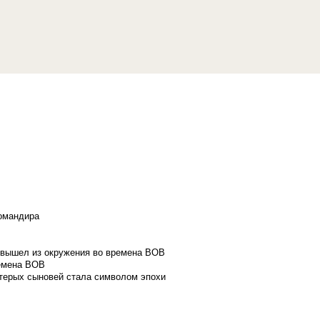
командира
и вышел из окружения во времена ВОВ
ремена ВОВ
стерых сыновей стала символом эпохи