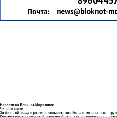
Новости на Блoкнoт-Морозовск
Читайте также:
За большой вклад в развитие сельского хозяйства отмечены шесть тру
Команда детско-юношеской спортивной школы стала чемпионом на соре