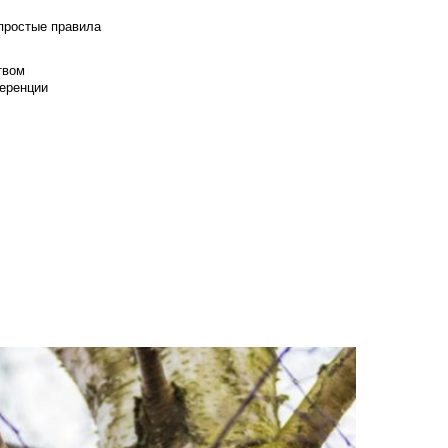
 простые правила
твом
еренции