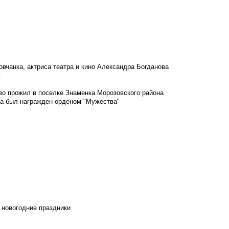
овчанка, актриса театра и кино Александра Богданова
м
во прожил в поселке Знаменка Морозовского района
ка был награжден орденом "Мужества"
 новогодние праздники