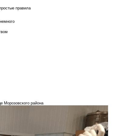
 простые правила
 немного
твом
це Морозовского района