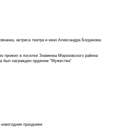
овчанка, актриса театра и кино Александра Богданова
м
во прожил в поселке Знаменка Морозовского района
ка был награжден орденом "Мужества"
 новогодние праздники