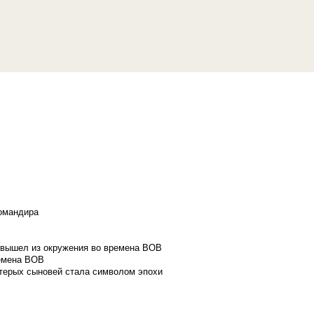
командира
и вышел из окружения во времена ВОВ
ремена ВОВ
стерых сыновей стала символом эпохи