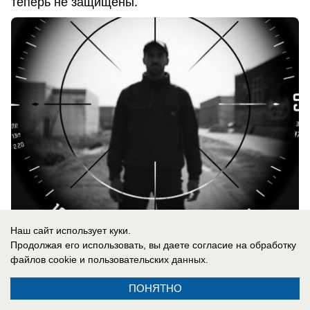
теперь не защищены.
Наш сайт использует куки.
06.08.2026
0
Продолжая его использовать, вы даете согласие на обработку
файлов cookie
и пользовательских данных.
ПОНЯТНО
В России
До них начало доходить: отставной