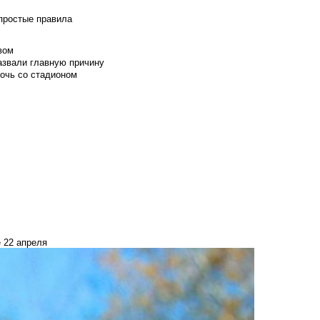
 простые правила
вом
азвали главную причину
мочь со стадионом
 22 апреля