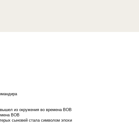
командира
и вышел из окружения во времена ВОВ
ремена ВОВ
стерых сыновей стала символом эпохи