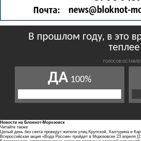
Новости на Блoкнoт-Морозовск
Читайте также:
Целый день без света проведут жители улиц Крупской, Халтурина и Кар
Всероссийская акция «Вода России» пройдет в Морозовске 23 апреля
(2