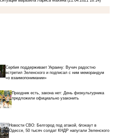
 ситуации выразила Лариса Махина
(21.04.2021 16:14)
Сербия поддерживает Украину: Вучич радостно
встретил Зеленского и подписал с ним меморандум
«о взаимопонимании»
Праздник есть, закона нет: День физкультурника
предложили официально узаконить
Новости СВО: Белгород под атакой, блэкаут в
Одессе, 50 тысяч солдат КНДР напугали Зеленского