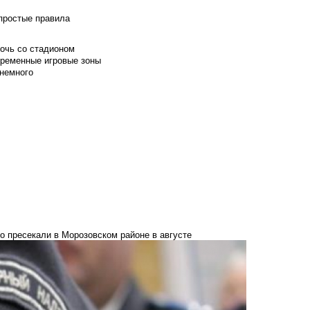
 простые правила
мочь со стадионом
временные игровые зоны
 немного
 пресекали в Морозовском районе в августе