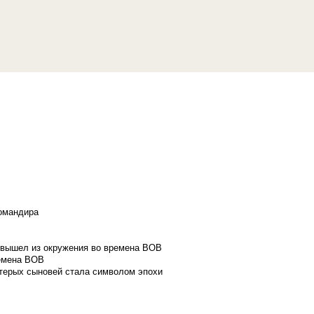
командира
и вышел из окружения во времена ВОВ
ремена ВОВ
стерых сыновей стала символом эпохи