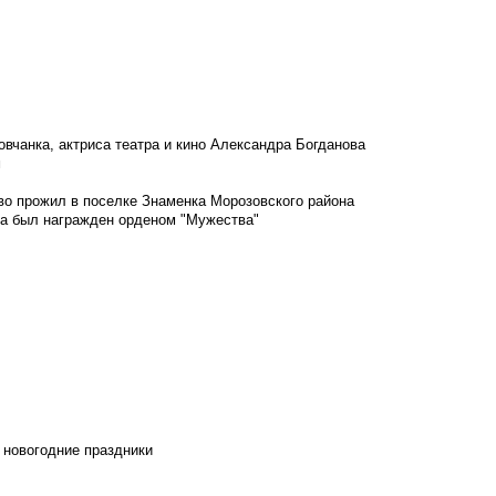
овчанка, актриса театра и кино Александра Богданова
м
во прожил в поселке Знаменка Морозовского района
ка был награжден орденом "Мужества"
 новогодние праздники