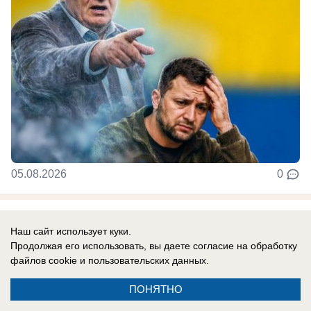
05.08.2026
0
В России
Наш сайт использует куки.
«Шут не стал королем»: у Зеленского
Продолжая его использовать, вы даете согласие на обработку
истерика — он оторван от реальности,
файлов cookie
и пользовательских данных.
считает эксперт
ПОНЯТНО
По словам подполковника Дэвиса,