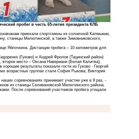
ческий пробег в честь 65-летия президента КЛБ
орозовчанам приехали спортсмены из солнечной Калмыкии,
ону, станицы Милютинской, а также Зимовниковского,
ице Яблочкина. Дистанции пробега – 10 километров для
доренко (Гуково) и Андрей Фролов (Тацинский район).
 второе место – Оксана Навериани (Белая Калитва),
 хорошие результаты показали гости из Гуково - Георгий
оих возрастных группах стали София Рыкова, Виктория
 наших соревнованиях принимает участие уже в 9 раз, -
менов из станицы Селивановской Милютинского района.
ками. После соревнований участников пробега угощали