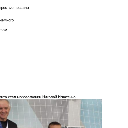
 простые правила
 немного
твом
нта стал морозовчанин Николай Игнатенко