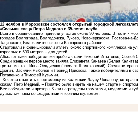
12 ноября в Морозовске состоялся открытый городской легкоатлети
«Сельмашевец» Петра Медного и 35-летия клуба.
Всего в соревнованиях приняли участие около 90 человек. В гости к м
городов Волгограда, Волгодонска, Гуково, Новочеркасска, Ростова-на-Д
Тацинского, Белокалитвенского и Кашарского районов.
Стартовали и финишировали атлеты около спортивного комплекса на ул
взрослых и 500 метров – для детей.
Абсолютными победителями пробега стали Николай Игнатенко, Сергей Си
Среди женщин первое место заняла Елизавета Канаева (Белая Калитва),
третье место – Инна Осадченко (поселок Шолоховский). Среди ветеранов
Драгич, Василий Рыболов и Леонид Прискока. Также победителями в св
Потапенко и Тимофей Кузьмин.
- Хочется отметить спортсменку из Калмыкии Лауру Чопанову, которая в
сказал Петр Медный. – Приятно было видеть на нашем старте и спортс
Все победители и призеры были награждены грамотами, медалями и куб
душистым чаем со сладостями и горячим шулюмом.