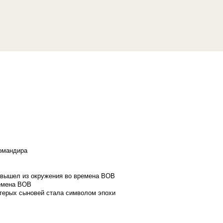
командира
и вышел из окружения во времена ВОВ
ремена ВОВ
стерых сыновей стала символом эпохи