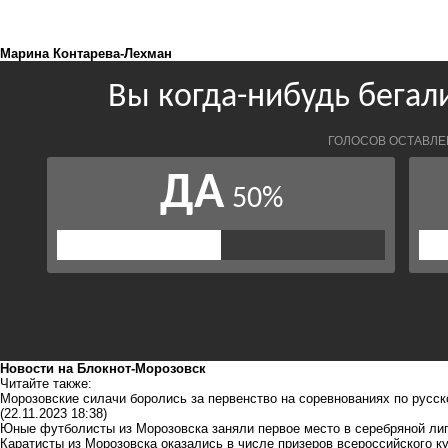
Марина Контарева-Лехман
Новости на Блoкнoт-Морозовск
Читайте также:
Морозовские силачи боролись за первенство на соревнованиях по русс
(22.11.2023 18:38)
Юные футболисты из Морозовска заняли первое место в серебряной лиг
Каратисты из Морозовска оказались в числе призеров всероссийского к