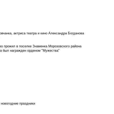
овчанка, актриса театра и кино Александра Богданова
м
во прожил в поселке Знаменка Морозовского района
ка был награжден орденом "Мужества"
 новогодние праздники