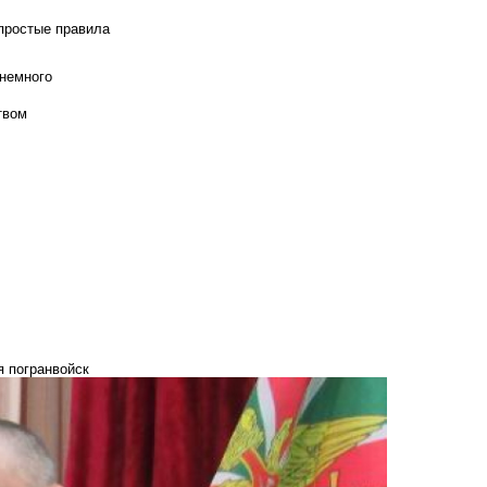
 простые правила
 немного
твом
я погранвойск