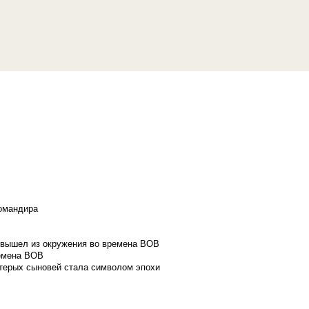
командира
и вышел из окружения во времена ВОВ
ремена ВОВ
стерых сыновей стала символом эпохи