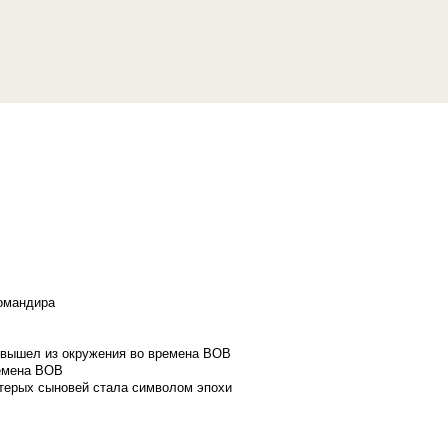
командира
и вышел из окружения во времена ВОВ
ремена ВОВ
стерых сыновей стала символом эпохи