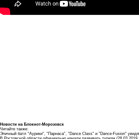
Новости на Блoкнoт-Морозовск
Читайте также:
Эпичный батл "Аурики", "Парнаса", "Dance Class" и "Dance-Fusion" уви
В Ростовской области официально начали развивать туризм
(28.03.2019 