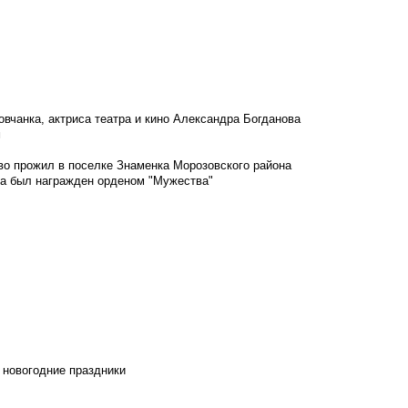
овчанка, актриса театра и кино Александра Богданова
м
во прожил в поселке Знаменка Морозовского района
ка был награжден орденом "Мужества"
 новогодние праздники