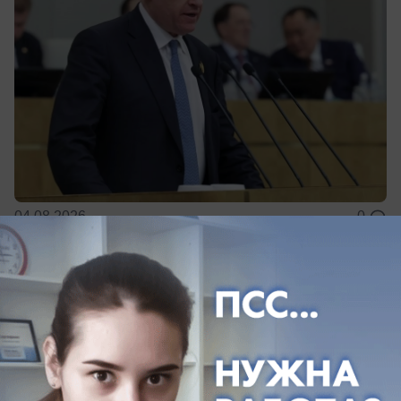
04.08.2026
0
Общество
«Убрали - а через 10 дней снова мусор»:
в Морозовске призвали жителей не
создавать стихийные свалки
Соблюдать правила и не устраивать незаконные