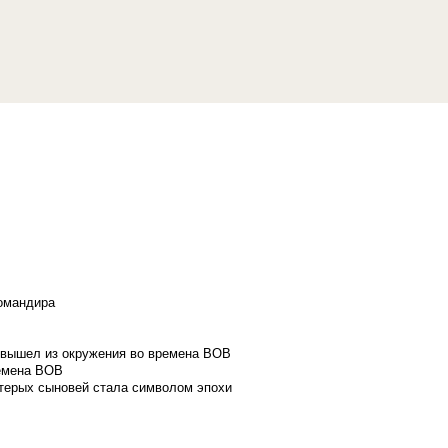
командира
и вышел из окружения во времена ВОВ
ремена ВОВ
стерых сыновей стала символом эпохи