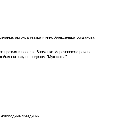
овчанка, актриса театра и кино Александра Богданова
м
во прожил в поселке Знаменка Морозовского района
ка был награжден орденом "Мужества"
 новогодние праздники