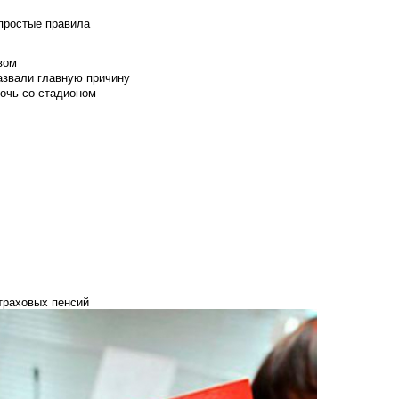
 простые правила
вом
азвали главную причину
мочь со стадионом
траховых пенсий