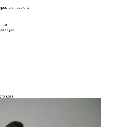
 простые правила
твом
еренции
ого кота