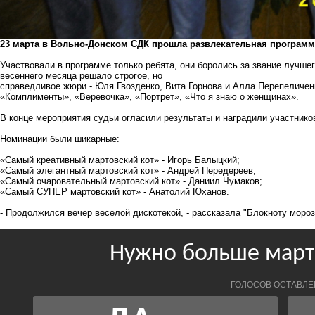
23 марта в Вольно-Донском СДК прошла развлекательная программа
Участвовали в программе только ребята, они боролись за звание лучшег
весеннего месяца решало строгое, но
справедливое жюри - Юля Гвозденко, Вита Горнова и Алла Перепеличенк
«Комплименты», «Веревочка», «Портрет», «Что я знаю о женщинах».
В конце мероприятия судьи огласили результаты и наградили участнико
Номинации были шикарные:
«Самый креативный мартовский кот» - Игорь Балыцкий;
«Самый элегантный мартовский кот» - Андрей Передереев;
«Самый очаровательный мартовский кот» - Даниил Чумаков;
«Самый СУПЕР мартовский кот» - Анатолий Юханов.
- Продолжился вечер веселой дискотекой, - рассказала "Блокноту моро