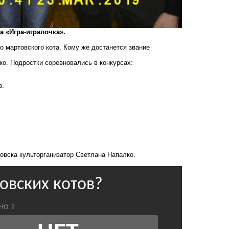
 «Игра-игралочка».
о мартовского кота. Кому же достанется звание
о. Подростки соревновались в конкурсах:
в.
зовска культорганизатор Светлана Напалко.