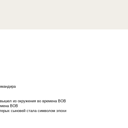
командира
и вышел из окружения во времена ВОВ
ремена ВОВ
стерых сыновей стала символом эпохи