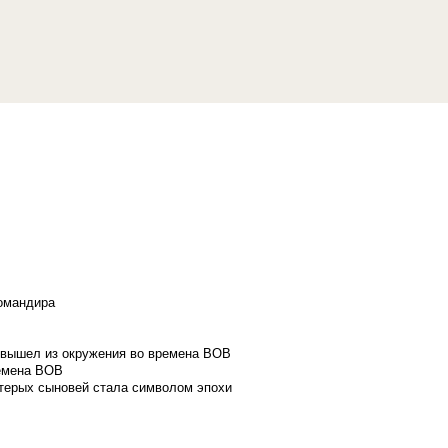
командира
и вышел из окружения во времена ВОВ
ремена ВОВ
стерых сыновей стала символом эпохи