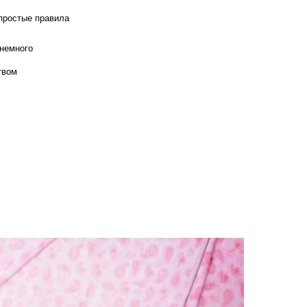
 простые правила
 немного
твом