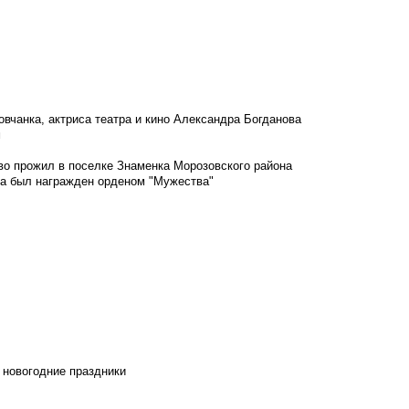
овчанка, актриса театра и кино Александра Богданова
м
во прожил в поселке Знаменка Морозовского района
ка был награжден орденом "Мужества"
 новогодние праздники