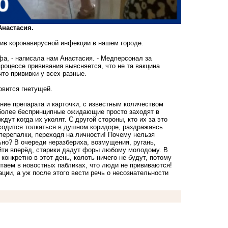
Анастасия.
тив коронавирусной инфекции в нашем городе.
офа, - написала нам Анастасия. - Медперсонал за
процессе прививания выясняется, что не та вакцина
что прививки у всех разные.
овится гнетущей.
вание препарата и карточки, с известным количеством
и более беспринципные ожидающие просто заходят в
дут когда их уколят. С другой стороны, кто их за это
ходится толкаться в душном коридоре, раздражаясь
перепалки, переходя на личности! Почему нельзя
но? В очереди неразбериха, возмущения, ругань,
ойти вперёд, старики дадут форы любому молодому. В
конкретно в этот день, колоть ничего не будут, потому
таем в новостных пабликах, что люди не прививаются!
ии, а уж после этого вести речь о несознательности