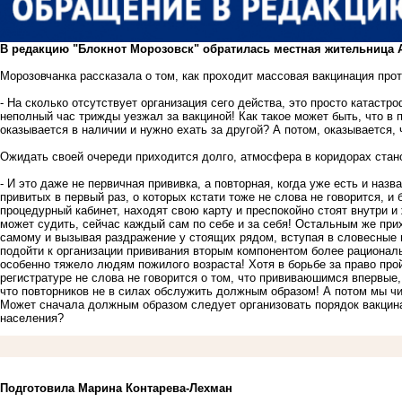
В редакцию "Блокнот Морозовск" обратилась местная жительница 
Морозовчанка рассказала о том, как проходит массовая вакцинация про
- На сколько отсутствует организация сего действа, это просто катастр
неполный час трижды уезжал за вакциной! Как такое может быть, что в 
оказывается в наличии и нужно ехать за другой? А потом, оказывается, 
Ожидать своей очереди приходится долго, атмосфера в коридорах стан
- И это даже не первичная прививка, а повторная, когда уже есть и наз
привитых в первый раз, о которых кстати тоже не слова не говорится, 
процедурный кабинет, находят свою карту и преспокойно стоят внутри и ж
может судить, сейчас каждый сам по себе и за себя! Остальным же при
самому и вызывая раздражение у стоящих рядом, вступая в словесные 
подойти к организации прививания вторым компонентом более рациональ
особенно тяжело людям пожилого возраста! Хотя в борьбе за право пр
регистратуре не слова не говорится о том, что прививаюшимся впервые, 
что повторников не в силах обслужить должным образом! А потом мы чи
Может сначала должным образом следует организовать порядок вакцинац
населения?
Подготовила Марина Контарева-Лехман