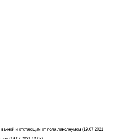
й ванной и отстающим от пола линолеумом
(19.07.2021
чане
(19.07.2021 10:07)