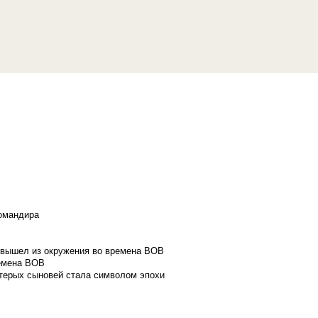
командира
и вышел из окружения во времена ВОВ
ремена ВОВ
стерых сыновей стала символом эпохи