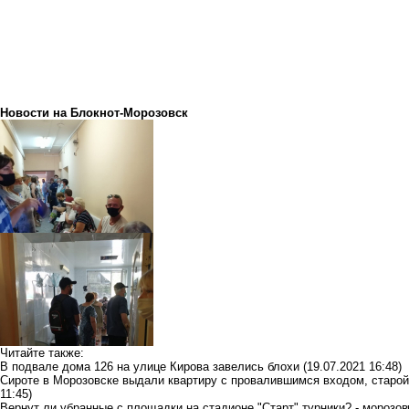
Новости на Блoкнoт-Морозовск
Читайте также:
В подвале дома 126 на улице Кирова завелись блохи
(19.07.2021 16:48)
Сироте в Морозовске выдали квартиру с провалившимся входом, старо
11:45)
Вернут ли убранные с площадки на стадионе "Старт" турники? - морозов