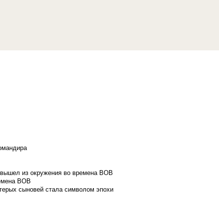
командира
и вышел из окружения во времена ВОВ
ремена ВОВ
стерых сыновей стала символом эпохи