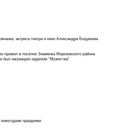
овчанка, актриса театра и кино Александра Богданова
м
во прожил в поселке Знаменка Морозовского района
ка был награжден орденом "Мужества"
 новогодние праздники