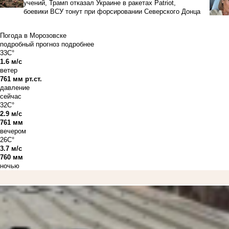
учений, Трамп отказал Украине в ракетах Patriot,
боевики ВСУ тонут при форсировании Северского Донца
Погода в Морозовске
подробный прогноз
подробнее
33C°
1.6 м/с
ветер
761 мм рт.ст.
давление
сейчас
32C°
2.9 м/с
761 мм
вечером
26C°
3.7 м/с
760 мм
ночью