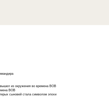
командира
и вышел из окружения во времена ВОВ
ремена ВОВ
стерых сыновей стала символом эпохи