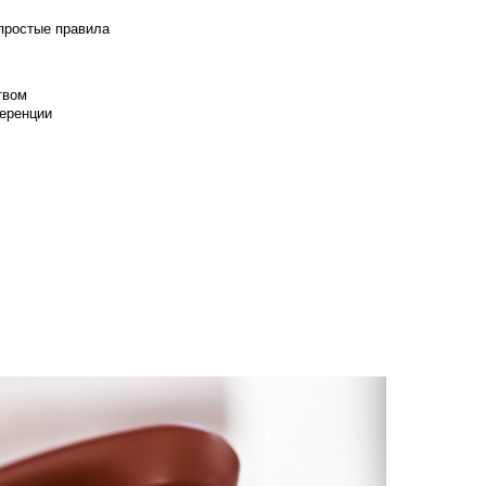
 простые правила
твом
еренции