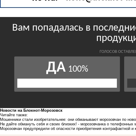
Новости на Блoкнoт-Морозовск
Читайте также:
Мошенники стали изобретательнее: они обманывают морозовчан по нов
Не дайте обмануть себя и своих близких! - морозовчанка о телефонных
Морозовчан предупредили об опасности приобретения контрафактной и 