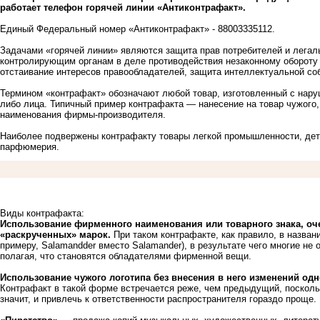
работает телефон горячей линии «Антиконтрафакт».
Единый Федеральный номер «Антиконтрафакт» - 88003335112.
Задачами «горячей линии» являются защита прав потребителей и легал
контролирующим органам в деле противодействия незаконному обороту 
отстаивание интересов правообладателей, защита интеллектуальной соб
Термином «контрафакт» обозначают любой товар, изготовленный с нару
либо лица. Типичный пример контрафакта — нанесение на товар чужого, 
наименования фирмы-производителя.
Наиболее подвержены контрафакту товары легкой промышленности, дет
парфюмерия.
Виды контрафакта:
Использование фирменного наименования или товарного знака, оче
«раскрученных» марок.
При таком контрафакте, как правило, в назван
примеру, Salamandder вместо Salamander), в результате чего многие не
полагая, что становятся обладателями фирменной вещи.
Использование чужого логотипа без внесения в него изменений од
Контрафакт в такой форме встречается реже, чем предыдущий, посколь
значит, и привлечь к ответственности распространителя гораздо проще.