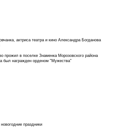
овчанка, актриса театра и кино Александра Богданова
м
во прожил в поселке Знаменка Морозовского района
ка был награжден орденом "Мужества"
 новогодние праздники