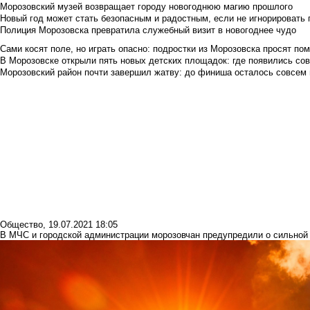
Морозовский музей возвращает городу новогоднюю магию прошлого
Новый год может стать безопасным и радостным, если не игнорировать
Полиция Морозовска превратила служебный визит в новогоднее чудо
Сами косят поле, но играть опасно: подростки из Морозовска просят по
В Морозовске открыли пять новых детских площадок: где появились со
Морозовский район почти завершил жатву: до финиша осталось совсем
Общество
,
19.07.2021 18:05
В МЧС и городской администрации морозовчан предупредили о сильной