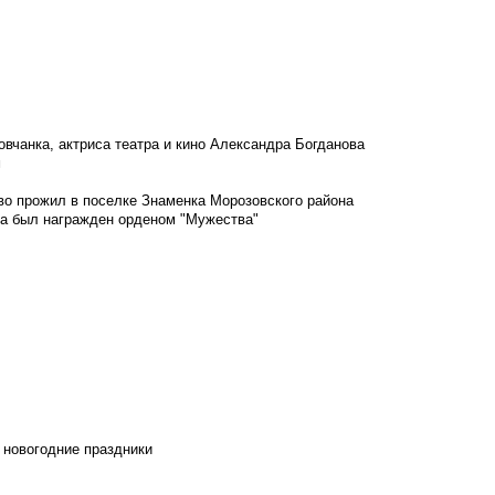
овчанка, актриса театра и кино Александра Богданова
м
во прожил в поселке Знаменка Морозовского района
ка был награжден орденом "Мужества"
 новогодние праздники