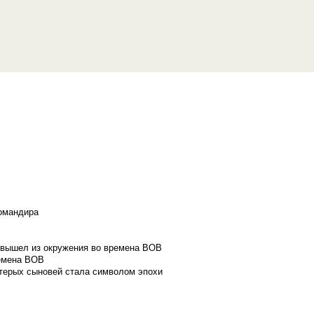
командира
и вышел из окружения во времена ВОВ
ремена ВОВ
стерых сыновей стала символом эпохи