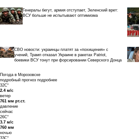
Генералы бегут, армия отступает, Зеленский врет:
ВСУ больше не испытывают оптимизма
СВО новости: украинцы платят за «похищения» с
учений, Трамп отказал Украине в ракетах Patriot,
боевики ВСУ тонут при форсировании Северского Донца
Погода в Морозовске
подробный прогноз
подробнее
32C°
2.4 м/с
ветер
761 мм рт.ст.
давление
сейчас
26C°
3.7 м/с
760 мм
ночью
33C°