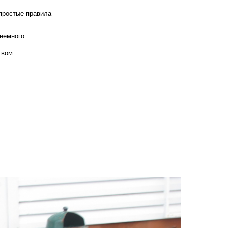
 простые правила
 немного
твом