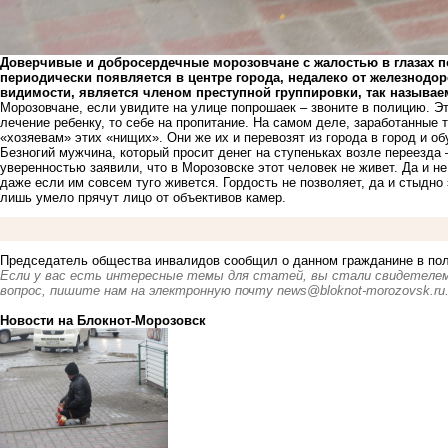
Доверчивые и добросердечные морозовчане с жалостью в глазах 
периодически появляется в центре города, недалеко от железнодоро
видимости, является членом преступной группировки, так назыв
Морозовчане, если увидите на улице попрошаек – звоните в полицию. Э
лечение ребенку, то себе на пропитание. На самом деле, заработанные 
«хозяевам» этих «нищих». Они же их и перевозят из города в город и о
Безногий мужчина, который просит денег на ступеньках возле переезда
уверенностью заявили, что в Морозовске этот человек не живет. Да и 
даже если им совсем туго живется. Гордость не позволяет, да и стыдно
лишь умело прячут лицо от объективов камер.
Председатель общества инвалидов сообщил о данном гражданине в по
Если у вас есть интересные темы для статей, вы стали свидетелем
вопрос, пишите нам на электронную почту
news@bloknot-morozovsk.ru
Новости на Блoкнoт-Морозовск