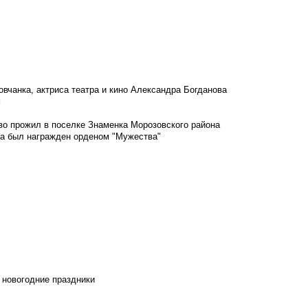
овчанка, актриса театра и кино Александра Богданова
м
во прожил в поселке Знаменка Морозовского района
ка был награжден орденом "Мужества"
 новогодние праздники