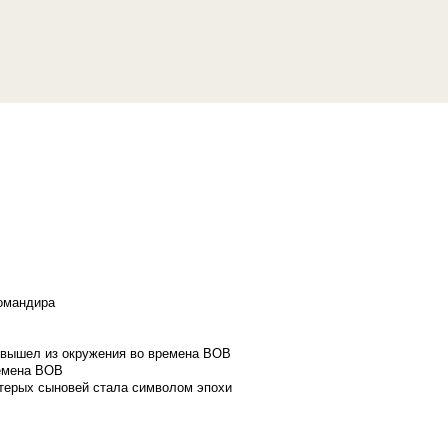
командира
и вышел из окружения во времена ВОВ
ремена ВОВ
стерых сыновей стала символом эпохи