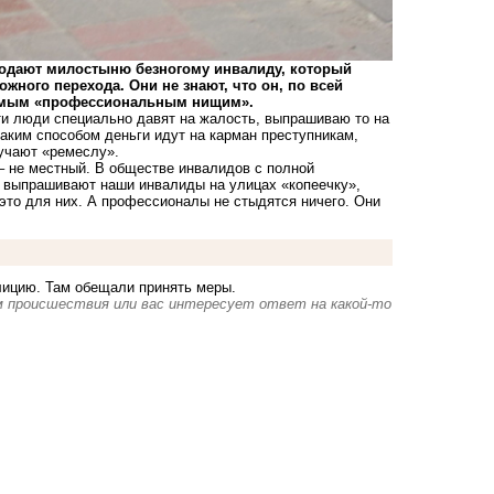
подают милостыню безногому инвалиду, который
жного перехода. Они не знают, что он, по всей
аемым «профессиональным нищим».
ти люди специально давят на жалость, выпрашиваю то на
таким способом деньги идут на карман преступникам,
бучают «ремеслу».
 – не местный. В обществе инвалидов с полной
не выпрашивают наши инвалиды на улицах «копеечку»,
 это для них. А профессионалы не стыдятся ничего. Они
лицию. Там обещали принять меры.
 происшествия или вас интересует ответ на какой-то
.