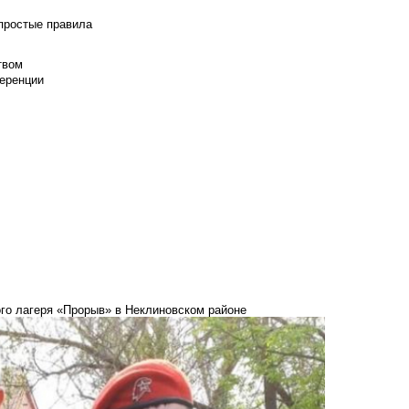
 простые правила
твом
еренции
го лагеря «Прорыв» в Неклиновском районе