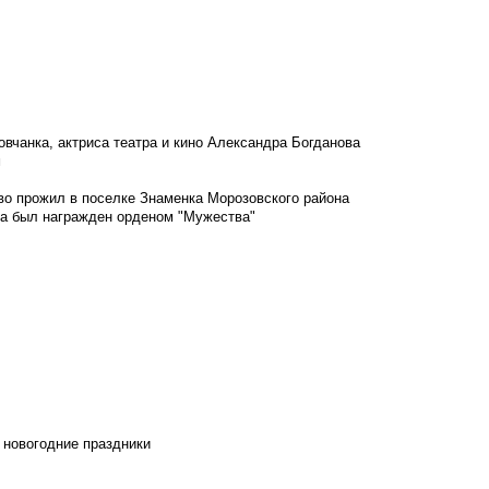
овчанка, актриса театра и кино Александра Богданова
м
во прожил в поселке Знаменка Морозовского района
ка был награжден орденом "Мужества"
 новогодние праздники