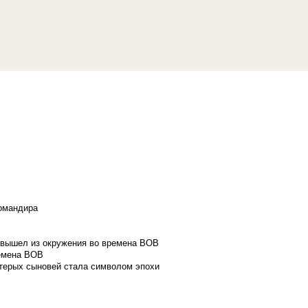
командира
и вышел из окружения во времена ВОВ
ремена ВОВ
стерых сыновей стала символом эпохи