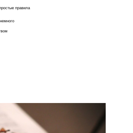
 простые правила
 немного
твом