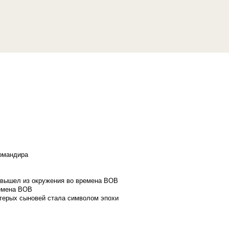
командира
и вышел из окружения во времена ВОВ
ремена ВОВ
стерых сыновей стала символом эпохи