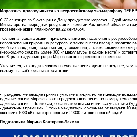
Морозовск присоединится ко всероссийскому эко-марафону ПЕРЕР
С 22 сентября по 9 октября на Дону пройдет эко-марафон «Сдай макула
Министерства природных ресурсов и экологии Ростовской области и кр
проведение акции планируют на 22 сентября.
- Основная задача акции - привлечь внимание населения к ресурсосбер
использования природных ресурсов, а также внести вклад в развитие в
учебные заведения, предприятия, учреждения, а также физические лица
(необходимо собрать более 300 кг макулатуры в одном месте) и оставит
сообщили в администрации Морозовского городского поселения.
Уточняется, что подать заявку на участие необходимо не позднее, чем 
возьмут на себя организаторы акции.
- Граждане, желающие принять участие в акции, но не имеющие возможно
администрацию Морозовского городского поселения по номеру телефона:
администрации. - По итогам, организаторами акциями все участники бу
- денежными премиями. 1 тонна макулатуры сохраняет от вырубки 10 де
экономит 1000 кВт электроэнергии и 20000 литров пресной воды!
Подготовила Марина Контарева-Лехман