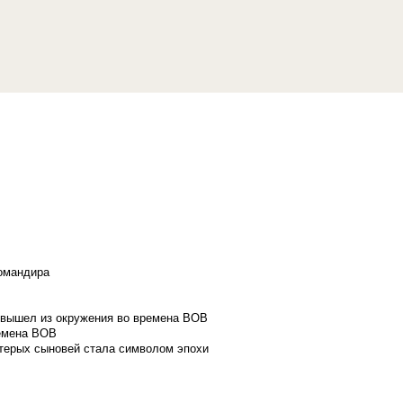
командира
и вышел из окружения во времена ВОВ
ремена ВОВ
стерых сыновей стала символом эпохи