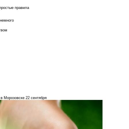
 простые правила
 немного
твом
 в Морозовске 22 сентября