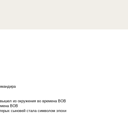
командира
и вышел из окружения во времена ВОВ
ремена ВОВ
стерых сыновей стала символом эпохи