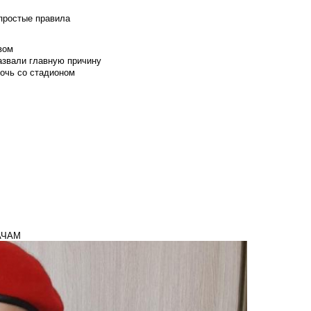
 простые правила
вом
азвали главную причину
мочь со стадионом
АЧАМ