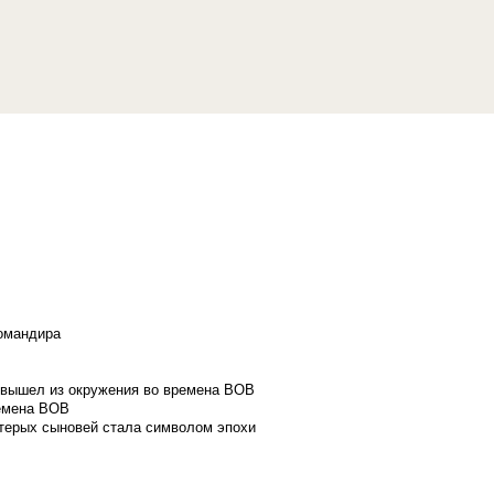
командира
и вышел из окружения во времена ВОВ
ремена ВОВ
стерых сыновей стала символом эпохи