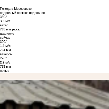
Погода в Морозовске
подробный прогноз
подробнее
35C°
3.8 м/с
ветер
765 мм рт.ст.
давление
сейчас
30C°
1.9 м/с
764 мм
вечером
27C°
2.2 м/с
763 мм
ночью