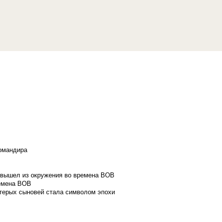
командира
и вышел из окружения во времена ВОВ
ремена ВОВ
стерых сыновей стала символом эпохи