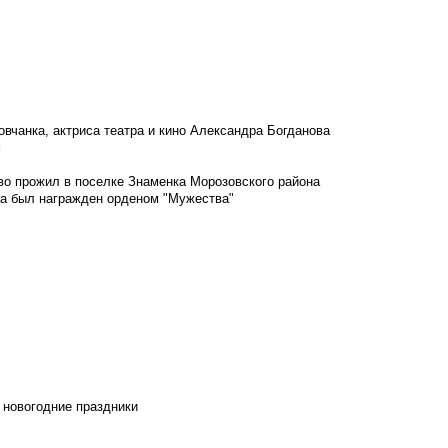
овчанка, актриса театра и кино Александра Богданова
м
во прожил в поселке Знаменка Морозовского района
ка был награжден орденом "Мужества"
 новогодние праздники