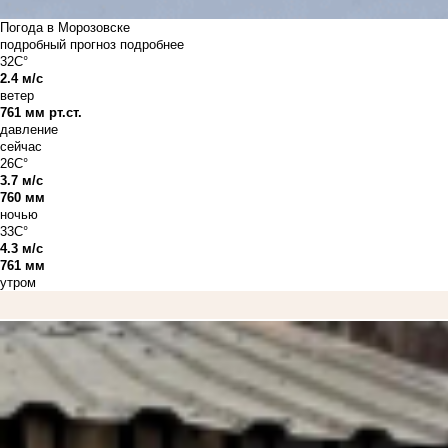
Погода в Морозовске
подробный прогноз
подробнее
32C°
2.4 м/с
ветер
761 мм рт.ст.
давление
сейчас
26C°
3.7 м/с
760 мм
ночью
33C°
4.3 м/с
761 мм
утром