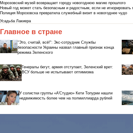
Морозовский музей возвращает городу новогоднюю магию прошлого
Новый год может стать безопасным и радостным, если не игнорировать
Полиция Морозовска превратила служебный визит в новогоднее чудо
Усадьба Лакиера
Главное в стране
"Это, считай, всё!": Экс-сотрудник Службы
безопасности Украины назвал главный признак конца
режима Зеленского
Генералы бегут, армия отступает, Зеленский врет:
ВСУ больше не испытывают оптимизма
У солистки группы «А'Студио» Кети Топурии нашли
недвижимость более чем на полмиллиарда рублей