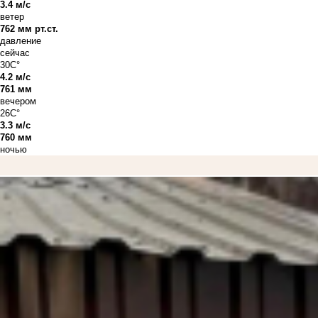
3.4 м/с
ветер
762 мм рт.ст.
давление
сейчас
30C°
4.2 м/с
761 мм
вечером
26C°
3.3 м/с
760 мм
ночью