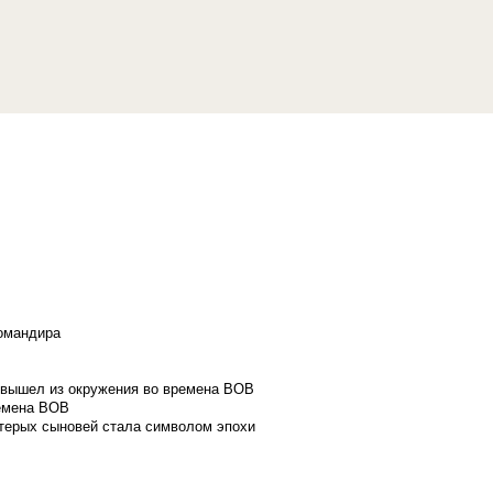
командира
и вышел из окружения во времена ВОВ
ремена ВОВ
стерых сыновей стала символом эпохи