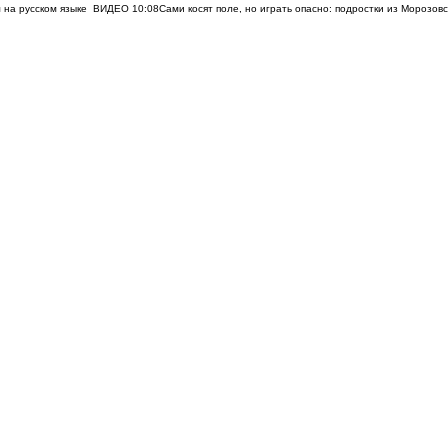
 на русском языке
ВИДЕО
10:08
Сами косят поле, но играть опасно: подростки из Морозов
вчера