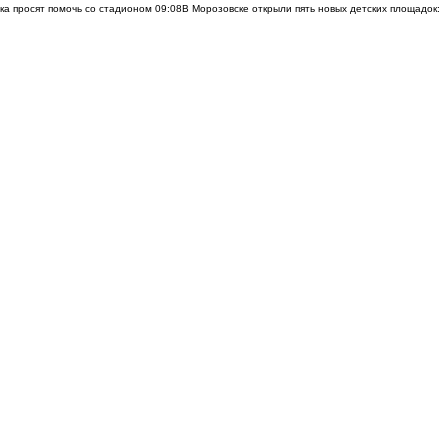
ска просят помочь со стадионом
09:08
В Морозовске открыли пять новых детских площадок: