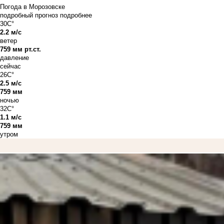
Погода в Морозовске
подробный прогноз
подробнее
30C°
2.2 м/с
ветер
759 мм рт.ст.
давление
сейчас
26C°
2.5 м/с
759 мм
ночью
32C°
1.1 м/с
759 мм
утром