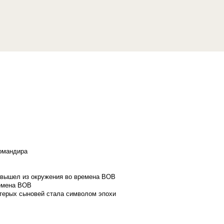
командира
и вышел из окружения во времена ВОВ
ремена ВОВ
стерых сыновей стала символом эпохи