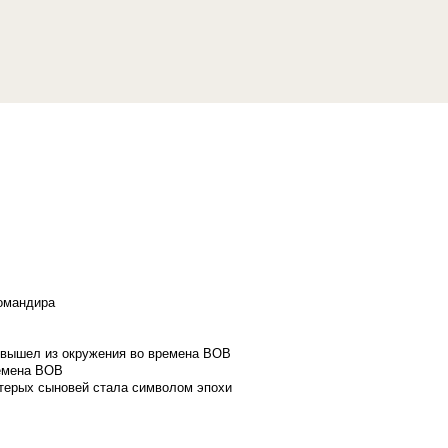
командира
и вышел из окружения во времена ВОВ
ремена ВОВ
стерых сыновей стала символом эпохи