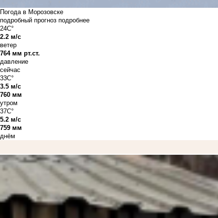
Погода в Морозовске
подробный прогноз
подробнее
24C°
2.2 м/с
ветер
764 мм рт.ст.
давление
сейчас
33C°
3.5 м/с
760 мм
утром
37C°
5.2 м/с
759 мм
днём