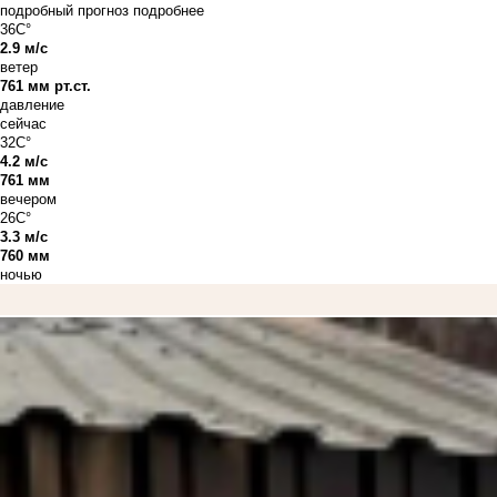
подробный прогноз
подробнее
36C°
2.9 м/с
ветер
761 мм рт.ст.
давление
сейчас
32C°
4.2 м/с
761 мм
вечером
26C°
3.3 м/с
760 мм
ночью