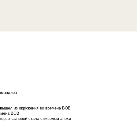
командира
и вышел из окружения во времена ВОВ
ремена ВОВ
стерых сыновей стала символом эпохи