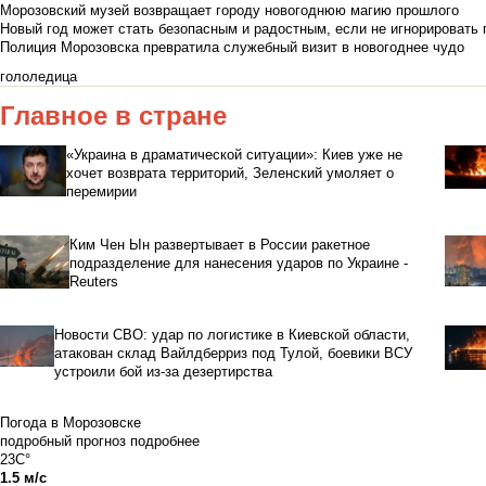
Морозовский музей возвращает городу новогоднюю магию прошлого
Новый год может стать безопасным и радостным, если не игнорировать
Полиция Морозовска превратила служебный визит в новогоднее чудо
гололедица
Главное в стране
«Украина в драматической ситуации»: Киев уже не
хочет возврата территорий, Зеленский умоляет о
перемирии
Ким Чен Ын развертывает в России ракетное
подразделение для нанесения ударов по Украине -
Reuters
Новости СВО: удар по логистике в Киевской области,
атакован склад Вайлдберриз под Тулой, боевики ВСУ
устроили бой из-за дезертирства
Погода в Морозовске
подробный прогноз
подробнее
23C°
1.5 м/с