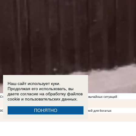
Наш сайт использует куки.
Продолжая его использовать, вы
даете согласие на обработку
файлов
Стал известен список укрытий в Морозовске на случай чрезвычайных ситуаций
cookie
и пользовательских данных.
ПОНЯТНО
00:05
ЛДПР против ЕГЭ: образование становится привилегией для богатых