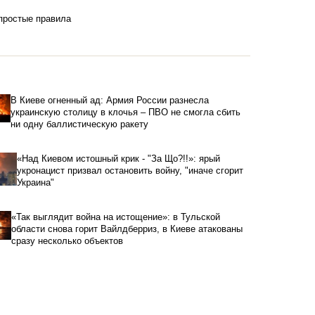
 простые правила
В Киеве огненный ад: Армия России разнесла
украинскую столицу в клочья – ПВО не смогла сбить
ни одну баллистическую ракету
«Над Киевом истошный крик - "За Що?!!»: ярый
укронацист призвал остановить войну, "иначе сгорит
Украина"
«Так выглядит война на истощение»: в Тульской
области снова горит Вайлдберриз, в Киеве атакованы
сразу несколько объектов