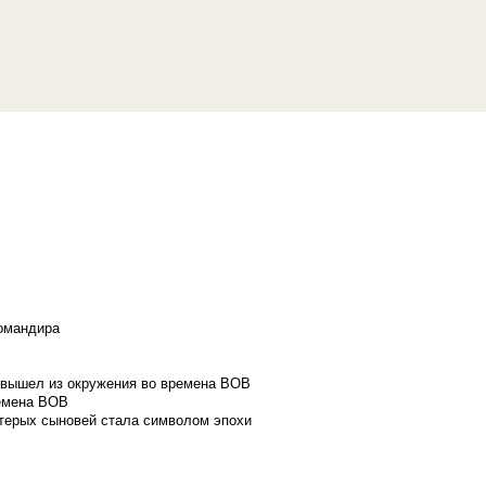
командира
и вышел из окружения во времена ВОВ
ремена ВОВ
стерых сыновей стала символом эпохи