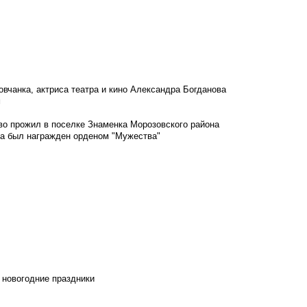
овчанка, актриса театра и кино Александра Богданова
м
во прожил в поселке Знаменка Морозовского района
ка был награжден орденом "Мужества"
 новогодние праздники