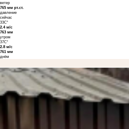
ветер
765 мм рт.ст.
давление
сейчас
33C°
2.4 м/с
763 мм
утром
37C°
2.8 м/с
761 мм
днём