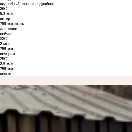
подробный прогноз
подробнее
36C°
5.3 м/с
ветер
759 мм рт.ст.
давление
сейчас
33C°
2 м/с
759 мм
вечером
25C°
2.5 м/с
759 мм
ночью