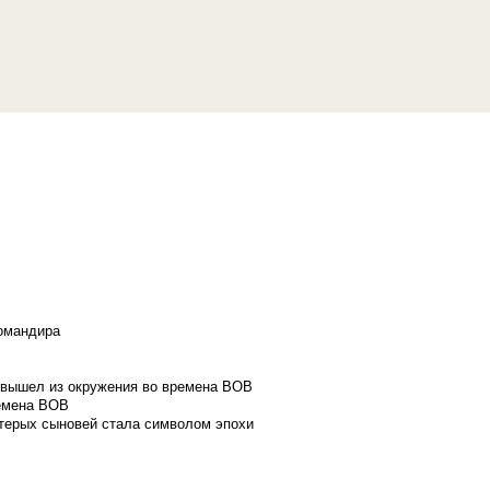
командира
и вышел из окружения во времена ВОВ
ремена ВОВ
стерых сыновей стала символом эпохи