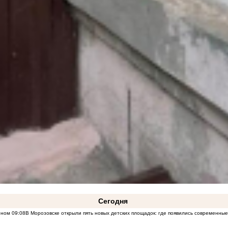
Сегодня
оном
09:08
В Морозовске открыли пять новых детских площадок: где появились современны