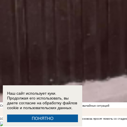
Наш сайт использует куки.
Продолжая его использовать, вы
даете согласие на обработку
файлов
Стал известен список укрытий в Морозовске на случай чрезвычайных ситуаций
cookie
и пользовательских данных.
ПОНЯТНО
10:08
Сами косят поле, но играть опасно: подростки из Морозовска просят помочь со стади