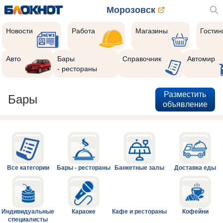
Морозовск
Новости
Работа
Магазины
Гости
Авто
Бары
Справочник
Автомир
- рестораны
Разместить
Бары
объявление
Все категории
Бары - рестораны
Банкетные залы
Доставка еды
Индивидуальные
Караоке
Кафе и рестораны
Кофейни
специалисты