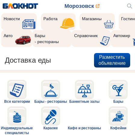
Морозовск
Новости
Работа
Магазины
Гости
Авто
Бары
Справочник
Автомир
- рестораны
Разместить
Доставка еды
объявление
Все категории
Бары - рестораны
Банкетные залы
Бары
Индивидуальные
Караоке
Кафе и рестораны
Кофейни
специалисты