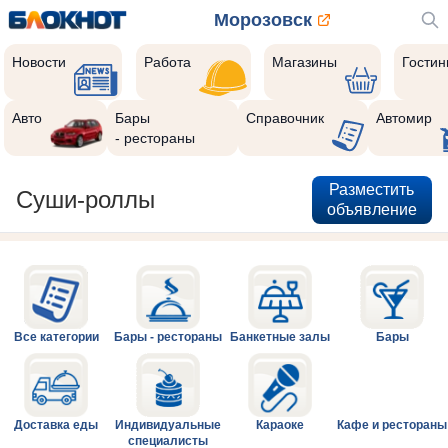
Морозовск
Новости
Работа
Магазины
Гости
Авто
Бары
Справочник
Автомир
- рестораны
Разместить
Суши-роллы
объявление
Все категории
Бары - рестораны
Банкетные залы
Бары
Доставка еды
Индивидуальные
Караоке
Кафе и рестораны
специалисты