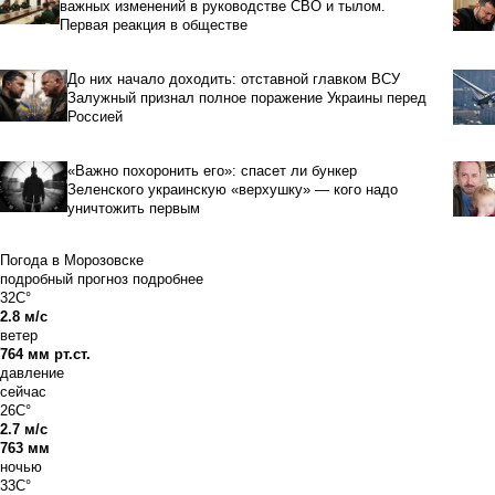
важных изменений в руководстве СВО и тылом.
Первая реакция в обществе
До них начало доходить: отставной главком ВСУ
Залужный признал полное поражение Украины перед
Россией
«Важно похоронить его»: спасет ли бункер
Зеленского украинскую «верхушку» — кого надо
уничтожить первым
Погода в Морозовске
подробный прогноз
подробнее
32C°
2.8 м/с
ветер
764 мм рт.ст.
давление
сейчас
26C°
2.7 м/с
763 мм
ночью
33C°