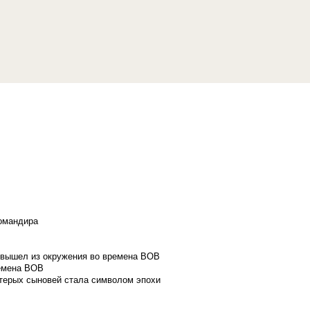
командира
и вышел из окружения во времена ВОВ
ремена ВОВ
стерых сыновей стала символом эпохи