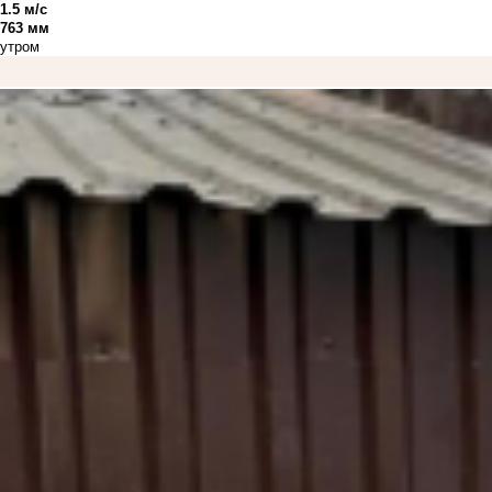
1.5 м/с
763 мм
утром