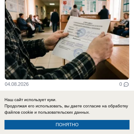
04.08.2026
0
Наш сайт использует куки.
Общество
Продолжая его использовать, вы даете согласие на обработку
В хуторах Морозовского района стало
файлов cookie
и пользовательских данных.
светлее
ПОНЯТНО
Новые фонари установили за счет местного