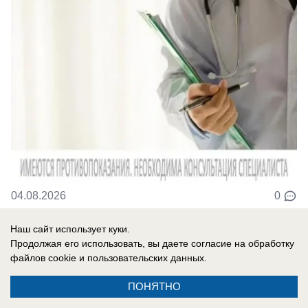
04.08.2026
0
Наш сайт использует куки.
Обращение в редакцию
Продолжая его использовать, вы даете согласие на обработку
«Не могу устроиться на работу»: житель
файлов cookie
и пользовательских данных.
Морозовска пожаловался на отсутствие
ПОНЯТНО
дерматолога в поликлинике