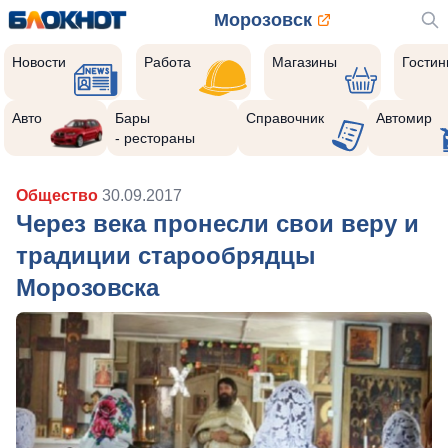
Морозовск
Новости
Работа
Магазины
Гости
Авто
Бары
Справочник
Автомир
- рестораны
Общество
30.09.2017
Через века пронесли свои веру и
традиции старообрядцы
Морозовска