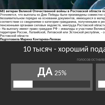
681 ветеран Великой Отечественной войны в Ростовской области 
Уточняется, что выплаты ко Дню Победы были произведены совместно с
беззаявительном порядке на основании документов, имеющихся в матер
соответствии со сведениями о категории гражданина, полученными в р
пенсионными органами силовых ведомств, минтруда Ростовской области
- На выплату имеют право граждане РФ – инвалиды и участники Велико
территории России, Латвийской, Литовской или Эстонской республик, -
Ростовской области.
Подготовила Марина Контарева-Лехман