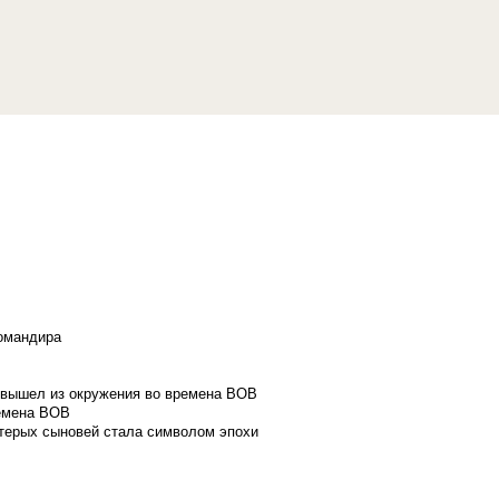
командира
и вышел из окружения во времена ВОВ
ремена ВОВ
стерых сыновей стала символом эпохи