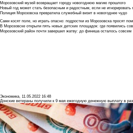
Морозовский музей возвращает городу новогоднюю магию прошлого
Новый год может стать безопасным и радостным, если не игнорировать
Полиция Морозовска превратила служебный визит в новогоднее чудо
Сами косят поле, но играть опасно: подростки из Морозовска просят по
В Морозовске открыли пять новых детских площадок: где появились со
Морозовский район почти завершил жатву: до финиша осталось совсем
Экономика
,
11.05.2022 16:48
Донские ветераны получили к 9 мая ежегодную денежную выплату в раз