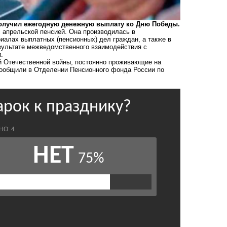
получил ежегодную денежную выплату ко Дню Победы.
 апрельской пенсией. Она производилась в
иалах выплатных (пенсионных) дел граждан, а также в
езультате межведомственного взаимодействия с
.
й Отечественной войны, постоянно проживающие на
 сообщили в Отделении Пенсионного фонда России по