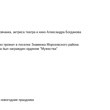
овчанка, актриса театра и кино Александра Богданова
м
во прожил в поселке Знаменка Морозовского района
ка был награжден орденом "Мужества"
 новогодние праздники