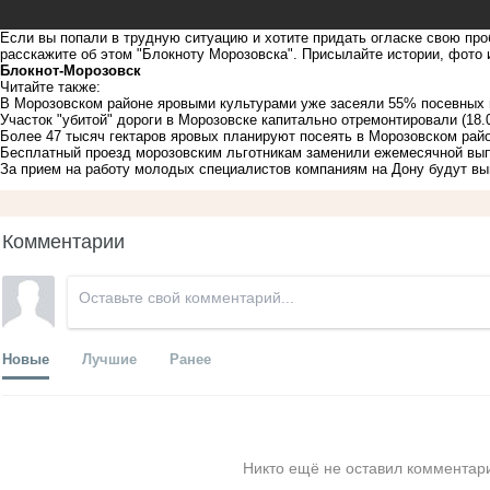
Если вы попали в трудную ситуацию и хотите придать огласке свою про
расскажите об этом "Блокноту Морозовска". Присылайте истории, фото
Блoкнoт-Морозовск
Читайте также:
В Морозовском районе яровыми культурами уже засеяли 55% посевных
Участок "убитой" дороги в Морозовске капитально отремонтировали
(18.
Более 47 тысяч гектаров яровых планируют посеять в Морозовском рай
Бесплатный проезд морозовским льготникам заменили ежемесячной вы
За прием на работу молодых специалистов компаниям на Дону будут в
Комментарии
Новые
Лучшие
Ранее
Никто ещё не оставил комментари