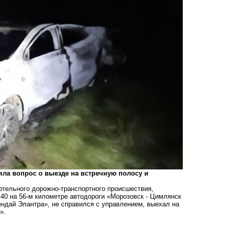
яла вопрос о выезде на встречную полосу и
ртельного дорожно-транспортного происшествия,
40 на 56-м километре автодороги «Морозовск - Цимлянск
ендай Элантра», не справился с управлением, выехал на
».