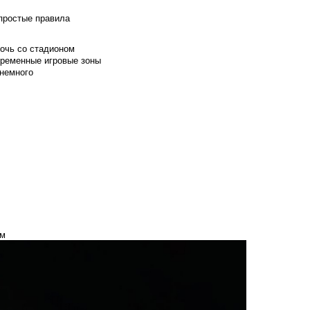
 простые правила
мочь со стадионом
временные игровые зоны
 немного
ом