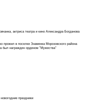
овчанка, актриса театра и кино Александра Богданова
м
во прожил в поселке Знаменка Морозовского района
ка был награжден орденом "Мужества"
 новогодние праздники