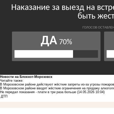
Новости на Блoкнoт-Морозовск
Читайте также:
В Морозовском районе действуют жёсткие запреты из-за угрозы пожаро
В Морозовском районе вводят жёсткие ограничения на продажу алкогол
Не передал показания - плати в три раза больше
(14.05.2026 10:04)
ДТП