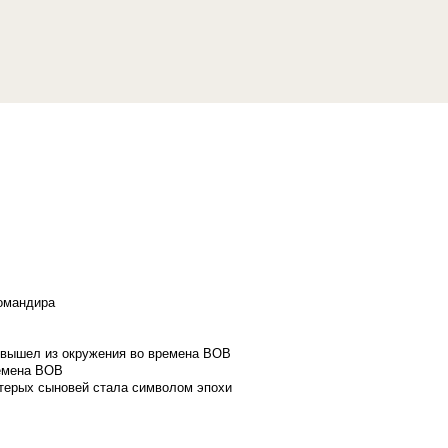
командира
и вышел из окружения во времена ВОВ
ремена ВОВ
стерых сыновей стала символом эпохи