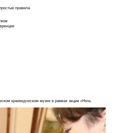
 простые правила
твом
еренции
вском краеведческом музее в рамках акции «Ночь