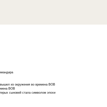
командира
и вышел из окружения во времена ВОВ
ремена ВОВ
стерых сыновей стала символом эпохи