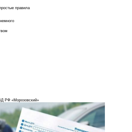
 простые правила
 немного
твом
ВД РФ «Морозовский»