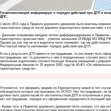
Госавтоинспекция информирует о порядке действий при ДТП и воз
ДПС.
1 июля 2015 года в Правила дорожного движения были внесены измене
транспортных средств после дорожно-транспортного происшествия, к ко
- Данными поправками введено четкое дифференцирование в Правилах а
транспортного происшествия, - отметил начальник ОГИБДД МО МВД РФ 
Однако до сих пор не все водители четко понимают, как им действовать
Ростовской области напоминает порядок действий при ДТП.
Если в результате ДТП имеются пострадавшие, то оно может быть офо
пострадавших нет, то документы о нем в определенных случаях могут 
заполнения водителями соответствующих бланков извещений о дорожно
Федеральным законом от 25 апреля 2002 года № 40-ФЗ «Об обязательн
транспортных средств».
Уточняется, что оформить аварию по Европротоколу можно в тех случая
оба водителя которых застрахованы по ОСАГО. Нет пострадавших, не п
должно быть разногласий по обстоятельствам ДТП и полученным в резу
нет пострадавших, порядок его оформления определяется полицией пр
- Кроме того, в Правилах дорожного движения четко указано, что при 
дорожно-транспортном происшествии водителям разрешается оставить м