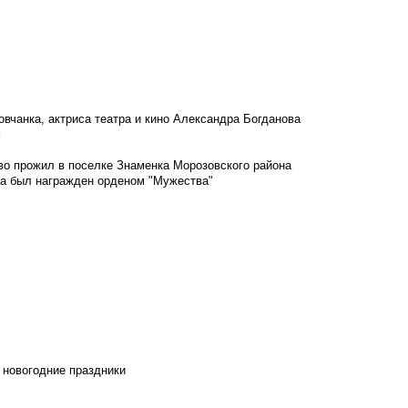
овчанка, актриса театра и кино Александра Богданова
м
во прожил в поселке Знаменка Морозовского района
ка был награжден орденом "Мужества"
 новогодние праздники