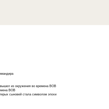
командира
и вышел из окружения во времена ВОВ
ремена ВОВ
стерых сыновей стала символом эпохи