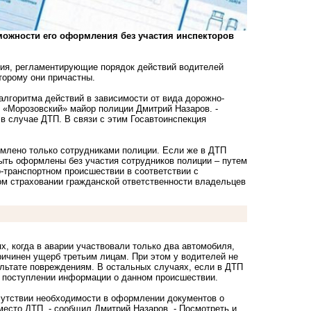
можности его оформления без участия инспекторов
ния, регламентирующие порядок действий водителей
торому они причастны.
лгоритма действий в зависимости от вида дорожно-
«Морозовский» майор полиции Дмитрий Назаров. -
 в случае ДТП. В связи с этим Госавтоинспекция
рмлено только сотрудниками полиции. Если же в ДТП
быть оформлены без участия сотрудников полиции – путем
-транспортном происшествии в соответствии с
ом страховании гражданской ответственности владельцев
х, когда в аварии участвовали только два автомобиля,
ричинен ущерб третьим лицам. При этом у водителей не
льтате повреждениям. В остальных случаях, если в ДТП
и поступлении информации о данном происшествии.
отсутствии необходимости в оформлении документов о
есто ДТП, - сообщил Дмитрий Назаров. - Посмотреть и