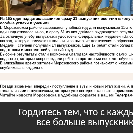
Из 165 одиннадцатиклассников сразу 31 выпускник окончил школу
особые успехи в учении».
В Морозовском районе завершился учебный год для выпускников 11-х кл
одиннадцатиклассников, и сразу 31 из них добился выдающихся результ
За отличную учебу выпускники удостоены федеральных медалей «За ос
наград, которую получают школьники за высокие достижения в образова
Медали I степени получили 14 выпускников. Еще 17 ребят стали облада
подготовки и многолетний упорный труд.
Высокие результаты стали возможны благодаря настойчивости самих ш
педагогов, которые сопровождали ребят на протяжении всех лет обучени
В ближайшее время жителей Морозовского района познакомят с каждым
опубликованы отдельно.
Позади экзамены, впереди - поступление в вузы и новый этап жизни. А 
талантливыми выпускниками, которые уже сегодня становятся примеро
Читайте новости Морозовска в удобном формате в нашем
Телеграм