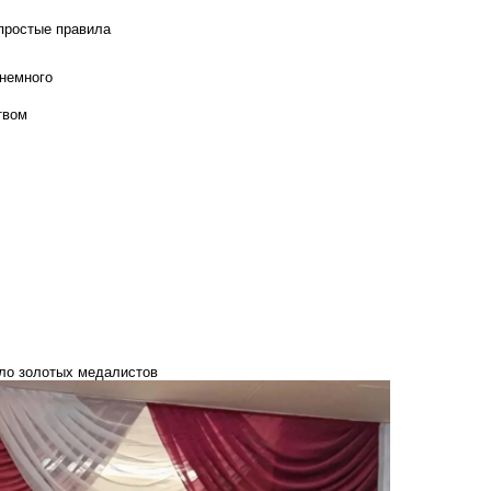
 простые правила
 немного
твом
сло золотых медалистов