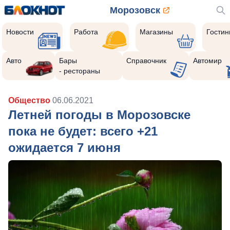
Морозовск
Новости
Работа
Магазины
Гости
Авто
Бары
Справочник
Автомир
- рестораны
Общество
06.06.2021
Летней погоды в Морозовске
пока не будет: всего +21
ожидается 7 июня