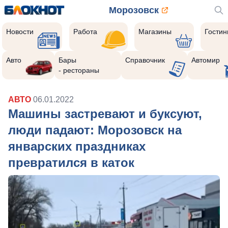
Морозовск
Новости
Работа
Магазины
Гости
Авто
Бары
Справочник
Автомир
- рестораны
АВТО
06.01.2022
Машины застревают и буксуют,
люди падают: Морозовск на
январских праздниках
превратился в каток