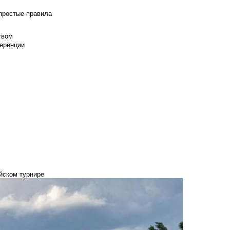
 простые правила
твом
еренции
йском турнире