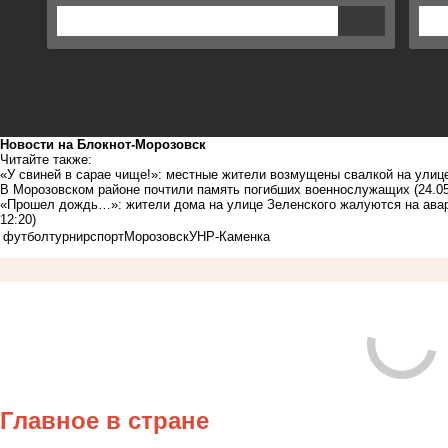
Новости на Блoкнoт-Морозовск
Читайте также:
«У свиней в сарае чище!»: местные жители возмущены свалкой на улиц
В Морозовском районе почтили память погибших военнослужащих
(24.0
«Прошел дождь…»: жители дома на улице Зеленского жалуются на ава
12:20)
футбол
турнир
спорт
Морозовск
УНР-Каменка
Главное в стране