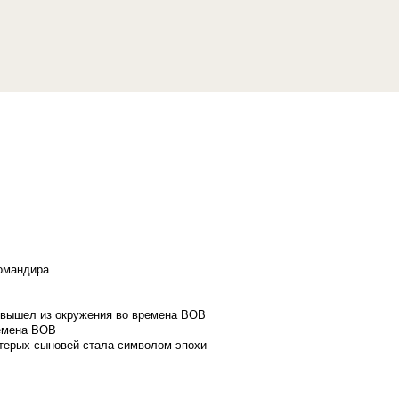
командира
и вышел из окружения во времена ВОВ
ремена ВОВ
стерых сыновей стала символом эпохи