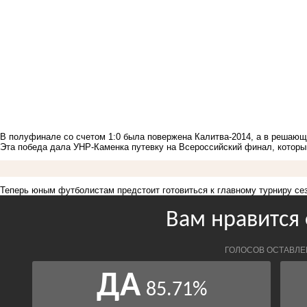
В полуфинале со счетом 1:0 была повержена Калитва-2014, а в решающ
Эта победа дала УНР-Каменка путевку на Всероссийский финал, который
Теперь юным футболистам предстоит готовиться к главному турниру се