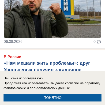
06.08.2026
0
В России
«Нам мешали жить проблемы»: друг
Усольцевых получил загадочное
сообщение от пропавшей семьи
Наш сайт использует куки.
Продолжая его использовать, вы даете согласие на обработку
Новая тайна Усольцевых: послание пришло
файлов cookie
и пользовательских данных.
спустя 10 месяцев после исчезновения.
ПОНЯТНО