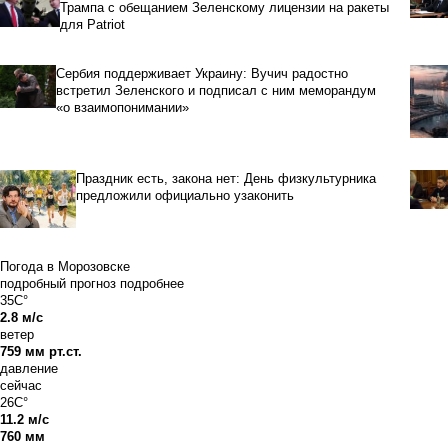
Трампа с обещанием Зеленскому лицензии на ракеты
для Patriot
Сербия поддерживает Украину: Вучич радостно
встретил Зеленского и подписал с ним меморандум
«о взаимопонимании»
Праздник есть, закона нет: День физкультурника
предложили официально узаконить
Погода в Морозовске
подробный прогноз
подробнее
35C°
2.8 м/с
ветер
759 мм рт.ст.
давление
сейчас
26C°
11.2 м/с
760 мм