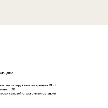
командира
и вышел из окружения во времена ВОВ
ремена ВОВ
стерых сыновей стала символом эпохи