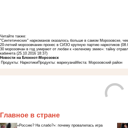
Читайте также:
"Синтетических" наркоманов оказалось больше в самом Морозовске, че
20-летний морозовчанин пронес в СИЗО крупную партию наркотиков
(08.
30 морозовчан в год умирают от любви к «зеленому змию»: тайну отрав
кабинета
(25.10.2016 18:37)
Новости на Блoкнoт-Морозовск
Продукты: Наркотики
Продукты: марихуана
Места: Морозовский район
Главное в стране
«Россию? На слабо?»: почему провалилась игра