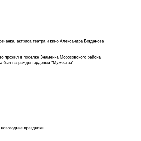
овчанка, актриса театра и кино Александра Богданова
м
во прожил в поселке Знаменка Морозовского района
ка был награжден орденом "Мужества"
 новогодние праздники