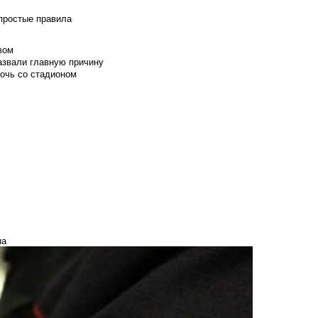
 простые правила
вом
азвали главную причину
мочь со стадионом
на