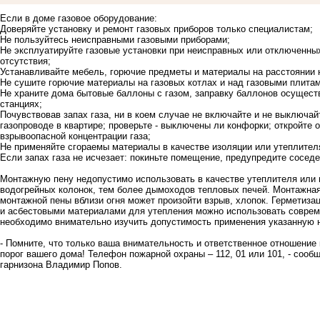
Если в доме газовое оборудование:
Доверяйте установку и ремонт газовых приборов только специалистам;
Не пользуйтесь неисправными газовыми приборами;
Не эксплуатируйте газовые установки при неисправных или отключенных
отсутствия;
Устанавливайте мебель, горючие предметы и материалы на расстоянии н
Не сушите горючие материалы на газовых котлах и над газовыми плитам
Не храните дома бытовые баллоны с газом, заправку баллонов осущест
станциях;
Почувствовав запах газа, ни в коем случае не включайте и не выключайт
газопроводе в квартире; проверьте - выключены ли конфорки; откройте 
взрывоопасной концентрации газа;
Не применяйте сгораемы материалы в качестве изоляции или утеплител
Если запах газа не исчезает: покиньте помещение, предупредите сосед
Монтажную пену недопустимо использовать в качестве утеплителя или 
водогрейных колонок, тем более дымоходов тепловых печей. Монтажная 
монтажной пены вблизи огня может произойти взрыв, хлопок. Герметиз
и асбестовыми материалами для утепления можно использовать совре
необходимо внимательно изучить допустимость применения указанную н
- Помните, что только ваша внимательность и ответственное отношение 
порог вашего дома! Телефон пожарной охраны – 112, 01 или 101, - соо
гарнизона Владимир Попов.