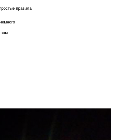
 простые правила
 немного
твом