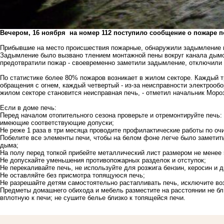
Вечером, 16 ноября на номер 112 поступило сообщение о пожаре по
Прибывшие на место происшествия пожарные, обнаружили задымление вн
Задымление было вызвано тлением монтажной пены вокруг канала дымо
предотвратили пожар - своевременно заметили задымление, отключили 
По статистике более 80% пожаров возникает в жилом секторе. Каждый т
обращения с огнем, каждый четвертый - из-за неисправности электрооб
жилом секторе становится неисправная печь, - отметил начальник Моро
Если в доме печь:
Перед началом отопительного сезона проверьте и отремонтируйте печь
имеющие соответствующие допуски;
Не реже 1 раза в три месяца проводите профилактические работы по оч
Побелите все элементы печи, чтобы на белом фоне легче было заметить
дыма;
На полу перед топкой прибейте металлический лист размером не менее 
Не допускайте уменьшения противопожарных разделок и отступок;
Не перекаливайте печь, не используйте для розжига бензин, керосин и
Не оставляйте без присмотра топящуюся печь;
Не разрешайте детям самостоятельно растапливать печь, исключите во
Предметы домашнего обихода и мебель разместите на расстоянии не бл
вплотную к печи; не сушите белье близко к топящейся печи.