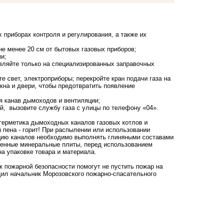
 приборах контроля и регулирования, а также их
е менее 20 см от бытовых газовых приборов;
и;
вляйте только на специализированных заправочных
е свет, электроприборы; перекройте кран подачи газа на
окна и двери, чтобы предотвратить появление
я канав дымоходов и вентиляции;
ей, вызовите службу газа с улицы по телефону «04».
герметика дымоходных каналов газовых котлов и
пена - горит! При распылении или использовании
ацию каналов необходимо выполнять глиняными составами
менные минеральные плиты, перед использованием
а упаковке товара и материала.
к пожарной безопасности помогут не пустить пожар на
бщил начальник Морозовского пожарно-спасательного