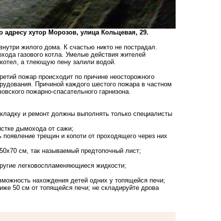
 адресу хутор Морозов, улица Кольцевая, 29.
утри жилого дома. К счастью никто не пострадал.
хода газового котла. Умелые действия жителей
котел, а тлеющую пену залили водой.
ретий пожар происходит по причине неосторожного
орудования. Причиной каждого шестого пожара в частном
зовского пожарно-спасательного гарнизона.
: кладку и ремонт должны выполнять только специалисты
истке дымохода от сажи;
 появление трещин и копоти от проходящего через них
50х70 см, так называемый предтопочный лист;
 другие легковоспламеняющиеся жидкости;
зможность нахождения детей одних у топящейся печи;
иже 50 см от топящейся печи; не складируйте дрова