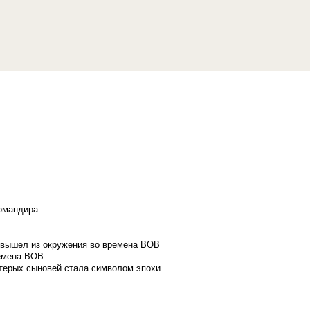
командира
и вышел из окружения во времена ВОВ
ремена ВОВ
стерых сыновей стала символом эпохи